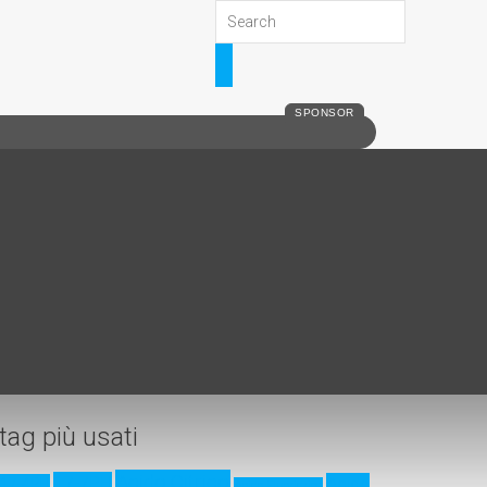
SPONSOR
tag più usati
Acido Citrico
17-7PH
Acido
17-4PH
Acido Fluoridrico