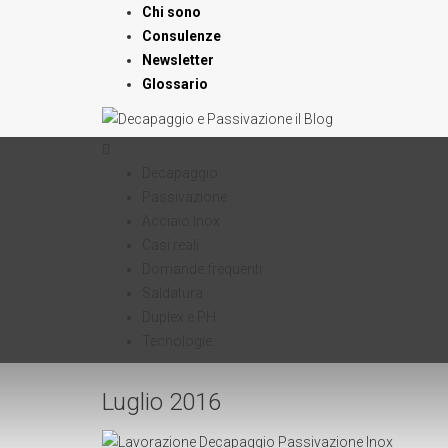
Chi sono
Consulenze
Newsletter
Glossario
Decapaggio
Passivazione
Acciaio Inox
Casi reali
Domande frequenti
Saldatura
Duplex e PH
Tecnologie
Luglio 2016