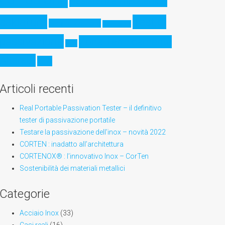
Resistenza meccanica
saldatura
Test di
Sensibilizzazione
Stampa 3D
passivazione
Zona Termicamente
XPS
Alterata
ZTA
Articoli recenti
Real Portable Passivation Tester – il definitivo
tester di passivazione portatile
Testare la passivazione dell’inox – novità 2022
CORTEN : inadatto all’architettura
CORTENOX® : l’innovativo Inox – CorTen
Sostenibilità dei materiali metallici
Categorie
Acciaio Inox
(33)