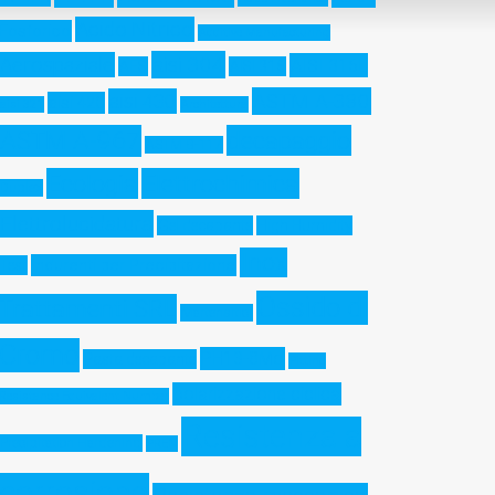
Acido Nitrico
Fosforico
Additive Manufacturing
aisi 304
Aerospaziale
AISI 316L
AES
AISI 316
ASTM A-380
aisi 430
aisi 420
aisi 321
Architettura
ASTM A-967
decapaggio
ASTM B-117
Ecologia
Elettrochimica
Duplex
Elettrolucidatura
Gel decapante
High Humidity
Inox
Indurenti per Precipitazione
Test
Ossido di
Trattamenti SRL
Martensitici
Cromo
PH13-8Mo
Pasta decapante
Pitting
polarizzazione ciclica
Resistance Equivalent Number
Resistenza a
Precipitation Hardening
PREN
corrosione