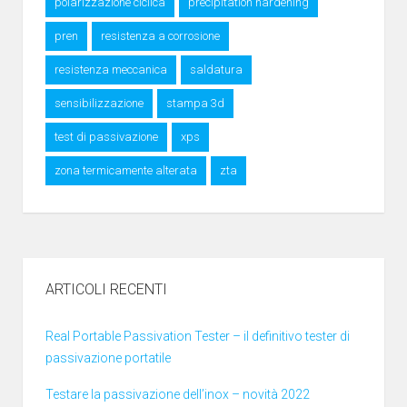
polarizzazione ciclica
precipitation hardening
pren
resistenza a corrosione
resistenza meccanica
saldatura
sensibilizzazione
stampa 3d
test di passivazione
xps
zona termicamente alterata
zta
ARTICOLI RECENTI
Real Portable Passivation Tester – il definitivo tester di
passivazione portatile
Testare la passivazione dell’inox – novità 2022