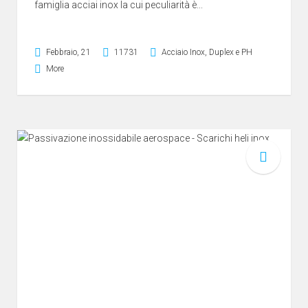
famiglia acciai inox la cui peculiarità è...
Febbraio, 21
11731
Acciaio Inox
,
Duplex e PH
More