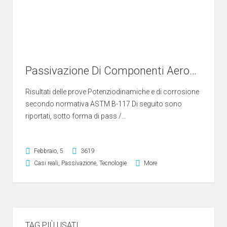
Passivazione Di Componenti Aerospaziali In Acciaio Inossidabile Con Acido Citrico 3/4
Risultati delle prove Potenziodinamiche e di corrosione
secondo normativa ASTM B-117 Di seguito sono
riportati, sotto forma di pass /...
Febbraio, 5
3619
Casi reali
,
Passivazione
,
Tecnologie
More
TAG PIÙ USATI