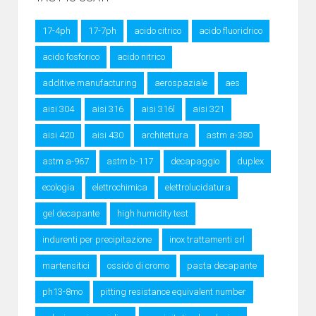
17-4ph
17-7ph
acido citrico
acido fluoridrico
acido fosforico
acido nitrico
additive manufacturing
aerospaziale
aes
aisi 304
aisi 316
aisi 316l
aisi 321
aisi 420
aisi 430
architettura
astm a-380
astm a-967
astm b-117
decapaggio
duplex
ecologia
elettrochimica
elettrolucidatura
gel decapante
high humidity test
indurenti per precipitazione
inox trattamenti srl
martensitici
ossido di cromo
pasta decapante
ph13-8mo
pitting resistance equivalent number