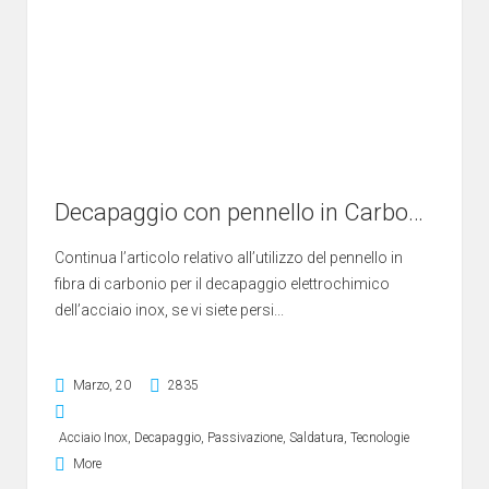
Decapaggio con pennello in Carbonio: risultati e depositi
Continua l’articolo relativo all’utilizzo del pennello in
fibra di carbonio per il decapaggio elettrochimico
dell’acciaio inox, se vi siete persi...
Marzo, 20
2835
Acciaio Inox
,
Decapaggio
,
Passivazione
,
Saldatura
,
Tecnologie
More