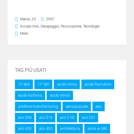
Marzo, 20
2907
Acciaio Inox
,
Decapaggio
,
Passivazione
,
Tecnologie
More
TAG PIÙ USATI
17-4ph
17-7ph
acido citrico
acido fluoridrico
acido fosforico
acido nitrico
additive manufacturing
aerospaziale
aes
aisi 304
aisi 316
aisi 316l
aisi 321
aisi 420
aisi 430
architettura
astm a-380