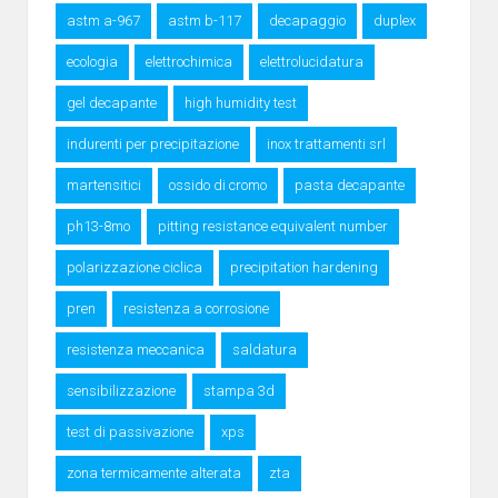
astm a-967
astm b-117
decapaggio
duplex
ecologia
elettrochimica
elettrolucidatura
gel decapante
high humidity test
indurenti per precipitazione
inox trattamenti srl
martensitici
ossido di cromo
pasta decapante
ph13-8mo
pitting resistance equivalent number
polarizzazione ciclica
precipitation hardening
pren
resistenza a corrosione
resistenza meccanica
saldatura
sensibilizzazione
stampa 3d
test di passivazione
xps
zona termicamente alterata
zta