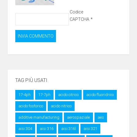
Codice
CAPTCHA
*
TAG PIÙ USATI
17-4ph
17-7ph
acido citrico
acido fluoridrico
acido fosforico
acido nitrico
additive manufacturing
aerospaziale
aes
aisi 304
aisi 316
aisi 316l
aisi 321