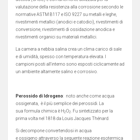
valutazione della resistenza alla corrosione secondo le
normative ASTM B117 e ISO 9227 su metalli e leghe,
rivestimenti metallici (anodici e catodici), rivestimenti di
conversione, rivestimenti di ossidazione anodica e
rivestimenti organici su materiali metallici.
La camera a nebbia salina crea un clima carico di sale
e di umidità, spesso con temperatura elevata. I
campioni posti all’interno sono esposti ciclicamente ad
un ambiente altamente salino e corrosivo.
Perossido di Idrogeno
: noto anche come acqua
ossigenata, è il più semplice dei
perossidi
. La
sua
formula chimica
è H
O
. Fu sintetizzato per la
2
2
prima volta nel
1818
da
Louis Jacques Thénard
.
Si decompone convertendosi in acqua
e
ossigeno
attraverso la seguente
reazione
esotermica