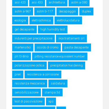
aisi 420
aisi 430
architettura
astm a-380
astm a-967
astm b-117
decapaggio
duplex
ecologia
elettrochimica
elettrolucidatura
gel decapante
high humidity test
indurenti per precipitazione
inox trattamenti srl
martensitici
ossido di cromo
pasta decapante
ph13-8mo
pitting resistance equivalent number
polarizzazione ciclica
precipitation hardening
pren
resistenza a corrosione
resistenza meccanica
saldatura
sensibilizzazione
stampa 3d
test di passivazione
xps