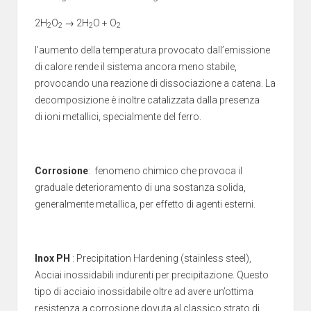
2H
O
→ 2H
O + O
2
2
2
2
l’aumento della temperatura provocato dall’emissione
di
calore
rende il sistema ancora meno stabile,
provocando una reazione di
dissociazione
a catena
. La
decomposizione è inoltre
catalizzata
dalla presenza
di
ioni
metallici
, specialmente del
ferro
.
Corrosione
: fenomeno chimico che provoca il
graduale deterioramento di una sostanza solida,
generalmente metallica, per effetto di agenti esterni.
Inox PH
: Precipitation Hardening (stainless steel),
Acciai inossidabili indurenti per precipitazione. Questo
tipo di acciaio inossidabile oltre ad avere un’ottima
resistenza a corrosione dovuta al classico strato di