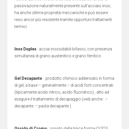
passivazione naturalmente presente sull’acciaio inox,
ha anche ottime proprietà meccaniche e può essere
reso ancor più resistente tramite opportuni trattamenti
termici
Inox Duplex
: acciai inossidabili bifasici, con presenza
simultanea di grano austenitico e grano ferritico
Gel Decapante
: prodotto chimico addensato in forma
di gel, a base – generalmente – di acidi forti concentrati
(tipicamente acido nitrico, acido fluoridrico) , atto ad
eseguire il trattamento di decapaggio (vedi anche : –
decapante – pasta decapante )
Ossido di Cromo
: ossido dalla tipica forma Cr2O3