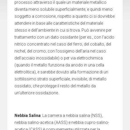
processo attraverso il quale un materiale metallico
diventa meno solubile superficialmente, e quindi meno
soggetto a corrosione, rispetto a quanto ci si dovrebbe
attendere in base alle caratteristiche del materiale
stesso e dell’ambiente in cui si trova. Può avvenire per
trattamento con un dato ossidante (per es., con l’acido
nitrico concentrato nel caso del ferro, del cobalto, del
nichel, del cromo; con l’ossigeno dell’aria nel caso
dell’acciaio inossidabile) o per via elettrochimica
(quando il metallo funziona da anodo in una cella
elettrolitica), e sarebbe dovuto alla formazione di un
sottilissimo strato superficiale, invisibile, di metallo
ossidato, che protegge il resto del metallo da
un’ulteriore ossidazione.
Nebbia Salina
: La camera a nebbia salina (NSS),
nebbia salino-acetica (AASS) e nebbia cupro-salino-
acetica (CASS) è comunemente utilizzata per la