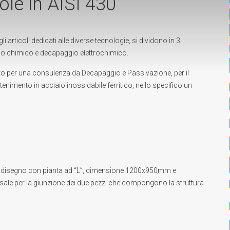
le in AISI 430
gli
articoli dedicati alle diverse tecnologie
, si dividono in 3
o chimico
e
decapaggio elettrochimico
.
to per una
consulenza da Decapaggio e Passivazione
, per il
tenimento in acciaio inossidabile ferritico, nello specifico un
un disegno con pianta ad “L”, dimensione 1200x950mm e
sale per la giunzione dei due pezzi che compongono la struttura