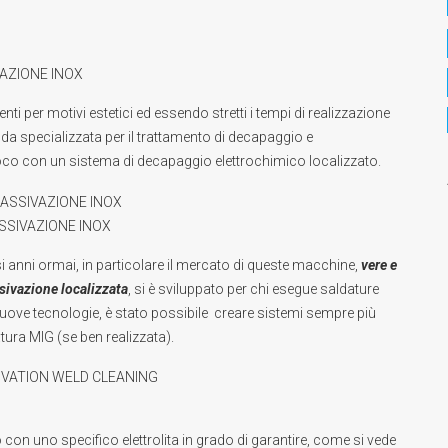
VAZIONE INOX
i per motivi estetici ed essendo stretti i tempi di realizzazione
da specializzata per il
trattamento di decapaggio e
n loco con un sistema di decapaggio elettrochimico localizzato.
ASSIVAZIONE INOX
i anni ormai, in particolare il mercato di queste macchine,
vere e
ssivazione localizzata
, si è sviluppato per chi esegue saldature
nuove tecnologie, è stato possibile creare sistemi sempre più
tura MIG (se ben realizzata).
 con uno specifico elettrolita in grado di garantire, come si vede