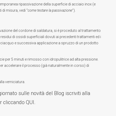
ntemporanea
ripassivazione
della superficie di acciaio inox (e
 di misura, vedi “
come testare la passivazione
”).
vazione del cordone di saldatura, si è proceduto al trattamento
 residui di ossidi superficiali dovuti ai precedenti trattamenti ed i
sciacquo e successiva applicazione a spruzzo di un prodotto
ficie per 5 minuti e rimosso con idropulitrice ad alta pressione.
er accelerare il processo (già naturalmente in corso) di
lla verniciatura.
rnato sulle novità del Blog iscriviti alla
r cliccando QUI.