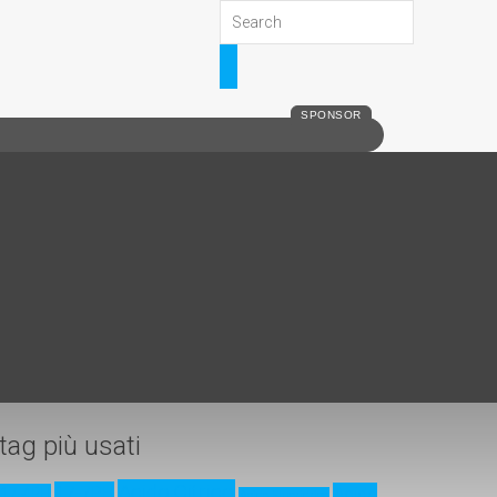
SPONSOR
tag più usati
Acido Citrico
17-7PH
Acido
17-4PH
Acido Fluoridrico