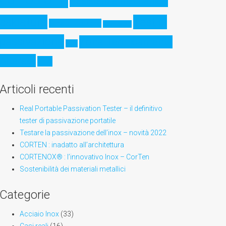
Resistenza meccanica
saldatura
Test di
Sensibilizzazione
Stampa 3D
passivazione
Zona Termicamente
XPS
Alterata
ZTA
Articoli recenti
Real Portable Passivation Tester – il definitivo
tester di passivazione portatile
Testare la passivazione dell’inox – novità 2022
CORTEN : inadatto all’architettura
CORTENOX® : l’innovativo Inox – CorTen
Sostenibilità dei materiali metallici
Categorie
Acciaio Inox
(33)