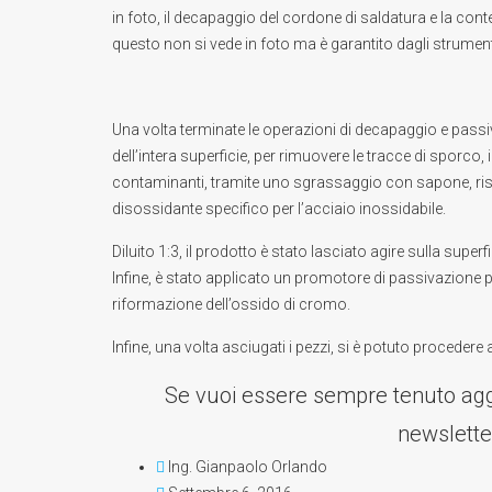
in foto, il
decapaggio
del cordone di saldatura e la co
questo non si vede in foto ma è garantito dagli strumenti
Una volta terminate le operazioni di decapaggio e passi
dell’intera superficie, per rimuovere le tracce di sporco, i
contaminanti, tramite uno sgrassaggio con sapone, ri
disossidante specifico per l’acciaio inossidabile.
Diluito 1:3, il prodotto è stato lasciato agire sulla super
Infine, è stato applicato un
promotore di passivazione
p
riformazione dell’ossido di cromo
.
Infine, una volta asciugati i pezzi, si è potuto procedere a
Se vuoi essere sempre tenuto aggio
newslette
Ing. Gianpaolo Orlando