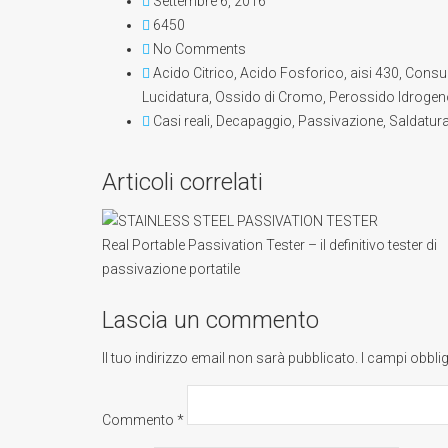
Settembre 6, 2016
6450
No Comments
Acido Citrico
,
Acido Fosforico
,
aisi 430
,
Consu
Lucidatura
,
Ossido di Cromo
,
Perossido Idrogen
Casi reali
,
Decapaggio
,
Passivazione
,
Saldatur
Articoli correlati
Real Portable Passivation Tester – il definitivo tester di
passivazione portatile
Lascia un commento
Il tuo indirizzo email non sarà pubblicato.
I campi obbli
Commento
*