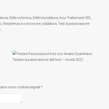
lenza
,
Elettrochimica
,
Elettrolucidatura
,
Inox Trattamenti SRL
,
o
,
Resistenza a corrosione
,
saldatura
,
Test di passivazione
a
Testare la passivazione dell’inox – novità 2022
gatori sono contrassegnati
*