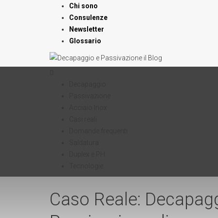
Chi sono
Consulenze
Newsletter
Glossario
Decapaggio
Passivazione
Acciaio Inox
Casi reali
Domande frequenti
Saldatura
Duplex e PH
Tecnologie
Caso Reale: Decapagg