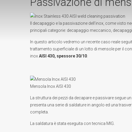
Passivazione di menso
Il
decapaggio
e la
passivazione
dell’
inox
, come visto ne
principali categorie:
decapaggio meccanico
,
decapaggi
In questo articolo vedremo un recente caso reale segui
trattamento superficiale di un lotto di mensole per il con
inox
AISI 430, spessore 30/10
.
Mensola Inox AISI 430
La struttura dei pezzi da decapare e passivare segue 
presenta una serie di
saldature
in angolo ed una trasver
completa.
La saldatura è stata eseguita con tecnica MIG.