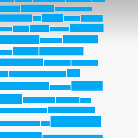
Acido Nitrico
Fosforico
Additive Manufacturing
aisi 304
Aerospaziale
AISI 316L
AES
AISI 316
ASTM A-380
aisi 430
aisi 420
aisi 321
Architettura
ASTM A-967
decapaggio
ASTM B-117
Ecologia
Elettrochimica
Duplex
Elettrolucidatura
Gel decapante
High Humidity
Inox
Indurenti per Precipitazione
Test
Ossido di
Trattamenti SRL
Martensitici
Cromo
PH13-8Mo
Pasta decapante
Pitting
polarizzazione ciclica
Resistance Equivalent Number
Resistenza a
Precipitation Hardening
PREN
corrosione