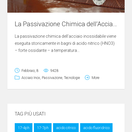
La Passivazione Chimica dell’Acciaio Inossidabile
La passivazione chimica dell’acciaio inossidabile viene
eseguita storicamente in bagni di acido nitrico (HNO3)
– forte ossidante – a temperatura...
Febbraio, 8
9428
Acciaio Inox
,
Passivazione
,
Tecnologie
More
TAG PIÙ USATI
17-4ph
17-7ph
acido citrico
acido fluoridrico