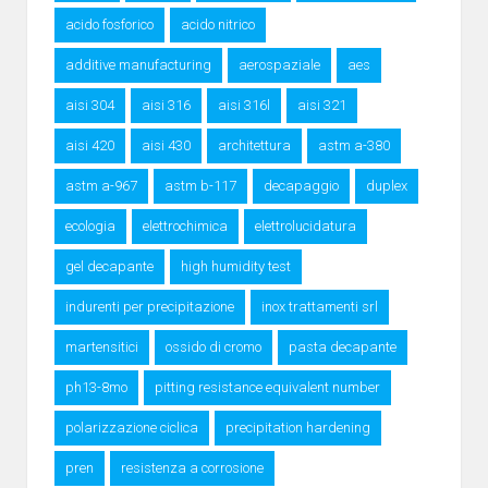
acido fosforico
acido nitrico
additive manufacturing
aerospaziale
aes
aisi 304
aisi 316
aisi 316l
aisi 321
aisi 420
aisi 430
architettura
astm a-380
astm a-967
astm b-117
decapaggio
duplex
ecologia
elettrochimica
elettrolucidatura
gel decapante
high humidity test
indurenti per precipitazione
inox trattamenti srl
martensitici
ossido di cromo
pasta decapante
ph13-8mo
pitting resistance equivalent number
polarizzazione ciclica
precipitation hardening
pren
resistenza a corrosione