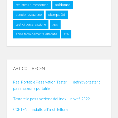
resistenza meccanica
saldatura
sensibilizzazione
stampa 3d
test di passivazione
xps
zona termicamente alterata
zta
ARTICOLI RECENTI
Real Portable Passivation Tester – il definitivo tester di
passivazione portatile
Testare la passivazione dell’inox – novità 2022
CORTEN : inadatto all’architettura