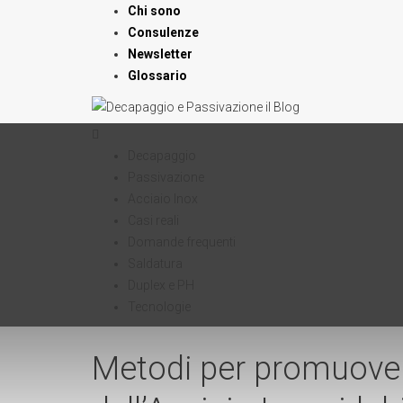
Chi sono
Consulenze
Newsletter
Glossario
Decapaggio
Passivazione
Acciaio Inox
Casi reali
Domande frequenti
Saldatura
Duplex e PH
Tecnologie
Metodi per promuover