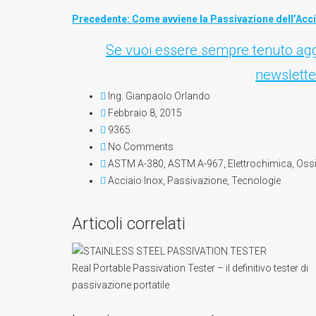
Precedente: Come avviene la Passivazione dell’Acci
Se vuoi essere sempre tenuto aggio
newslette
Ing. Gianpaolo Orlando
Febbraio 8, 2015
9365
No Comments
ASTM A-380
,
ASTM A-967
,
Elettrochimica
,
Oss
Acciaio Inox
,
Passivazione
,
Tecnologie
Articoli correlati
Real Portable Passivation Tester – il definitivo tester di
passivazione portatile