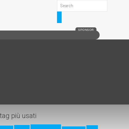
SPONSOR
tag più usati
Acido Citrico
17-7PH
Acido
17-4PH
Acido Fluoridrico