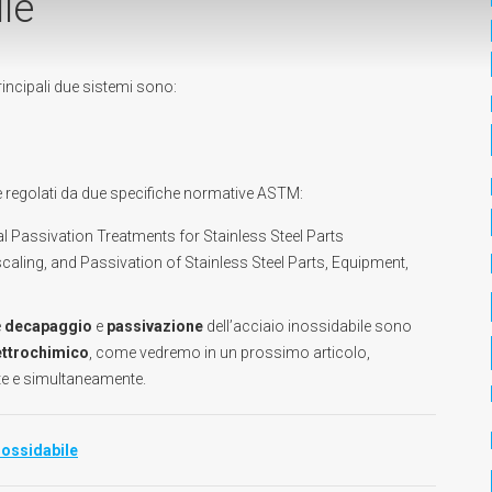
ile
rincipali due sistemi sono:
e regolati da due specifiche normative ASTM:
l Passivation Treatments for Stainless Steel Parts
scaling, and Passivation of Stainless Steel Parts, Equipment,
e
decapaggio
e
passivazione
dell’acciaio inossidabile sono
ettrochimico
, come vedremo in un prossimo articolo,
e e simultaneamente.
nossidabile