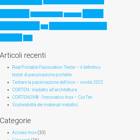
Resistenza meccanica
saldatura
Test di
Sensibilizzazione
Stampa 3D
passivazione
Zona Termicamente
XPS
Alterata
ZTA
Articoli recenti
Real Portable Passivation Tester – il definitivo
tester di passivazione portatile
Testare la passivazione dell’inox – novità 2022
CORTEN : inadatto all’architettura
CORTENOX® : l’innovativo Inox – CorTen
Sostenibilità dei materiali metallici
Categorie
Acciaio Inox
(33)