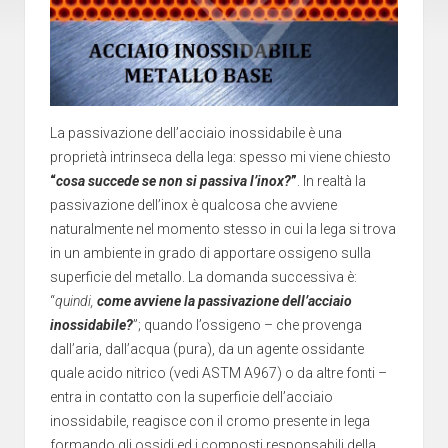
La passivazione dell’acciaio inossidabile è una
proprietà intrinseca della lega: spesso mi viene chiesto
“
cosa succede se non si passiva l’inox?
”
. In realtà la
passivazione dell’inox è qualcosa che avviene
naturalmente nel momento stesso in cui la lega si trova
in un ambiente in grado di apportare ossigeno sulla
superficie del metallo. La domanda successiva è:
“
quindi,
come avviene la passivazione dell’acciaio
inossidabile?
”; quando l’ossigeno – che provenga
dall’aria, dall’acqua (pura), da un agente ossidante
quale acido nitrico (vedi ASTM A967) o da altre fonti –
entra in contatto con la superficie dell’acciaio
inossidabile, reagisce con il cromo presente in lega
formando gli ossidi ed i composti responsabili della