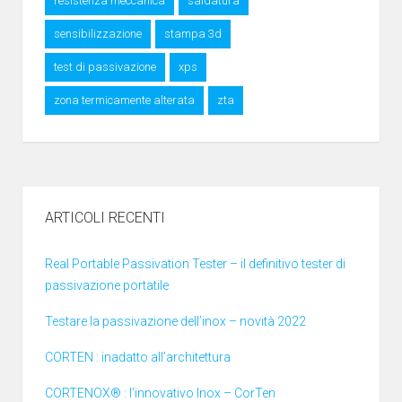
resistenza meccanica
saldatura
sensibilizzazione
stampa 3d
test di passivazione
xps
zona termicamente alterata
zta
ARTICOLI RECENTI
Real Portable Passivation Tester – il definitivo tester di
passivazione portatile
Testare la passivazione dell’inox – novità 2022
CORTEN : inadatto all’architettura
CORTENOX® : l’innovativo Inox – CorTen