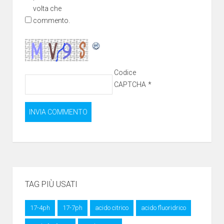
volta che
commento.
Codice
CAPTCHA
*
TAG PIÙ USATI
17-4ph
17-7ph
acido citrico
acido fluoridrico