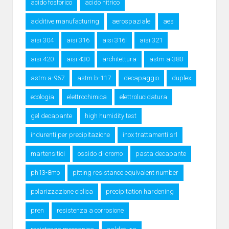
acido fosforico
acido nitrico
additive manufacturing
aerospaziale
aes
aisi 304
aisi 316
aisi 316l
aisi 321
aisi 420
aisi 430
architettura
astm a-380
astm a-967
astm b-117
decapaggio
duplex
ecologia
elettrochimica
elettrolucidatura
gel decapante
high humidity test
indurenti per precipitazione
inox trattamenti srl
martensitici
ossido di cromo
pasta decapante
ph13-8mo
pitting resistance equivalent number
polarizzazione ciclica
precipitation hardening
pren
resistenza a corrosione