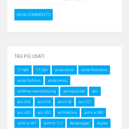
TAG PIÙ USATI
17-4ph
17-7ph
acido citrico
acido fluoridrico
acido fosforico
acido nitrico
additive manufacturing
aerospaziale
aes
aisi 304
aisi 316
aisi 316l
aisi 321
aisi 420
aisi 430
architettura
astm a-380
astm a-967
astm b-117
decapaggio
duplex