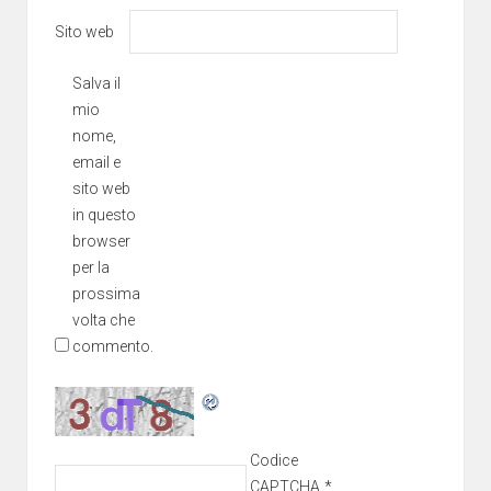
Sito web
Salva il
mio
nome,
email e
sito web
in questo
browser
per la
prossima
volta che
commento.
Codice
CAPTCHA
*