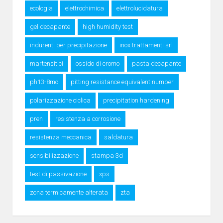
ecologia
elettrochimica
elettrolucidatura
gel decapante
high humidity test
indurenti per precipitazione
inox trattamenti srl
martensitici
ossido di cromo
pasta decapante
ph13-8mo
pitting resistance equivalent number
polarizzazione ciclica
precipitation hardening
pren
resistenza a corrosione
resistenza meccanica
saldatura
sensibilizzazione
stampa 3d
test di passivazione
xps
zona termicamente alterata
zta