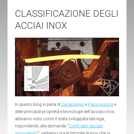
CLASSIFICAZIONE DEGLI
ACCIAI INOX
In questo blog si parla di
Decapaggio
e
Passivazione
e
delle principali proprietà e tecnologie dell’acciaio inox;
abbiamo visto come è stata sviluppata tale lega,
rispondendo alla domanda “
Com’è nato l’acciaio
inossidabile?
“, vediamo ora le famiglie di inox che si