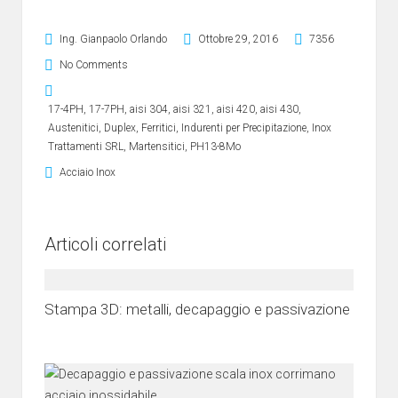
Ing. Gianpaolo Orlando
Ottobre 29, 2016
7356
No Comments
17-4PH
,
17-7PH
,
aisi 304
,
aisi 321
,
aisi 420
,
aisi 430
,
Austenitici
,
Duplex
,
Ferritici
,
Indurenti per Precipitazione
,
Inox
Trattamenti SRL
,
Martensitici
,
PH13-8Mo
Acciaio Inox
Articoli correlati
Stampa 3D: metalli, decapaggio e passivazione