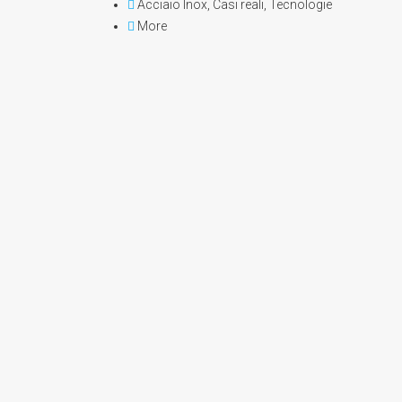
Acciaio Inox
,
Casi reali
,
Tecnologie
More