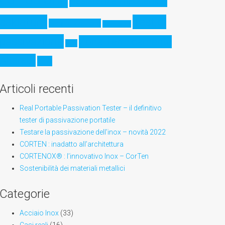
Resistenza meccanica
saldatura
Test di
Sensibilizzazione
Stampa 3D
passivazione
Zona Termicamente
XPS
Alterata
ZTA
Articoli recenti
Real Portable Passivation Tester – il definitivo
tester di passivazione portatile
Testare la passivazione dell’inox – novità 2022
CORTEN : inadatto all’architettura
CORTENOX® : l’innovativo Inox – CorTen
Sostenibilità dei materiali metallici
Categorie
Acciaio Inox
(33)