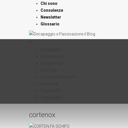
Chi sono
Consulenze
Newsletter
Glossario
Decapaggio
Passivazione
Acciaio Inox
Casi reali
Domande frequenti
Saldatura
Duplex e PH
Tecnologie
cortenox