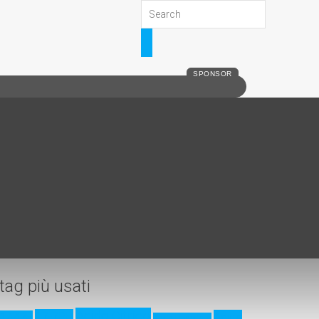
SPONSOR
tag più usati
Acido Citrico
17-7PH
Acido
17-4PH
Acido Fluoridrico