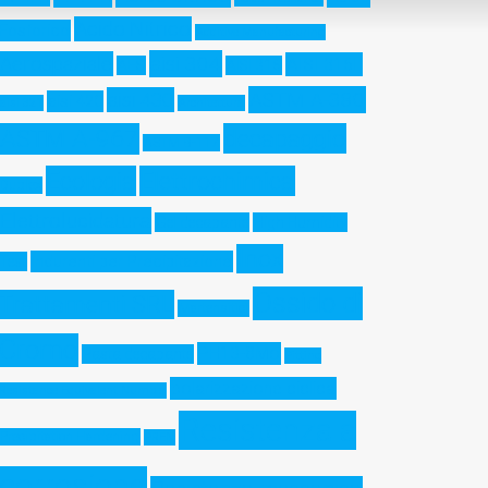
Acido Nitrico
Fosforico
Additive Manufacturing
aisi 304
Aerospaziale
AISI 316L
AES
AISI 316
ASTM A-380
aisi 430
aisi 420
aisi 321
Architettura
ASTM A-967
decapaggio
ASTM B-117
Ecologia
Elettrochimica
Duplex
Elettrolucidatura
Gel decapante
High Humidity
Inox
Indurenti per Precipitazione
Test
Ossido di
Trattamenti SRL
Martensitici
Cromo
PH13-8Mo
Pasta decapante
Pitting
polarizzazione ciclica
Resistance Equivalent Number
Resistenza a
Precipitation Hardening
PREN
corrosione