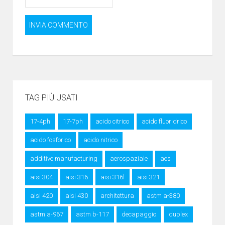
TAG PIÙ USATI
17-4ph
17-7ph
acido citrico
acido fluoridrico
acido fosforico
acido nitrico
additive manufacturing
aerospaziale
aes
aisi 304
aisi 316
aisi 316l
aisi 321
aisi 420
aisi 430
architettura
astm a-380
astm a-967
astm b-117
decapaggio
duplex