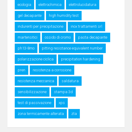
ecologia
elettrochimica
elettrolucidatura
gel decapante
high humidity test
indurenti per precipitazione
inox trattamenti srl
martensitici
ossido di cromo
pasta decapante
ph13-8mo
pitting resistance equivalent number
polarizzazione ciclica
precipitation hardening
pren
resistenza a corrosione
resistenza meccanica
saldatura
sensibilizzazione
stampa 3d
test di passivazione
xps
zona termicamente alterata
zta