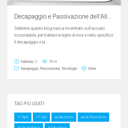
Decapaggio e Passivazione dell’Alluminio
Sebbene questo blog nasca incentrato sull’acciaio
inossidabile, per trattare le leghe di inox e nello specifico
il decapaggio e la...
Febbraio, 2
7514
Decapaggio
,
Passivazione
,
Tecnologie
More
TAG PIÙ USATI
17-4ph
17-7ph
acido citrico
acido fluoridrico
acido fosforico
acido nitrico