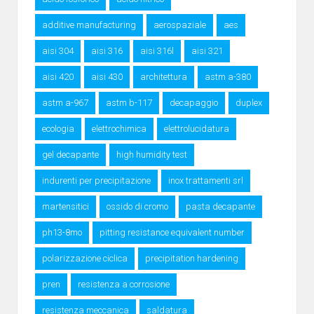
additive manufacturing
aerospaziale
aes
aisi 304
aisi 316
aisi 316l
aisi 321
aisi 420
aisi 430
architettura
astm a-380
astm a-967
astm b-117
decapaggio
duplex
ecologia
elettrochimica
elettrolucidatura
gel decapante
high humidity test
indurenti per precipitazione
inox trattamenti srl
martensitici
ossido di cromo
pasta decapante
ph13-8mo
pitting resistance equivalent number
polarizzazione ciclica
precipitation hardening
pren
resistenza a corrosione
resistenza meccanica
saldatura