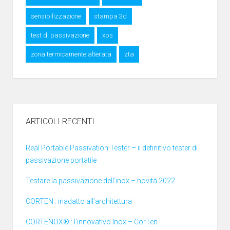
sensibilizzazione
stampa 3d
test di passivazione
xps
zona termicamente alterata
zta
ARTICOLI RECENTI
Real Portable Passivation Tester – il definitivo tester di
passivazione portatile
Testare la passivazione dell’inox – novità 2022
CORTEN : inadatto all’architettura
CORTENOX® : l’innovativo Inox – CorTen