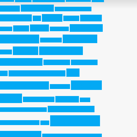
Acido Nitrico
Fosforico
Additive Manufacturing
aisi 304
Aerospaziale
AISI 316L
AES
AISI 316
ASTM A-380
aisi 430
aisi 420
aisi 321
Architettura
ASTM A-967
decapaggio
ASTM B-117
Ecologia
Elettrochimica
Duplex
Elettrolucidatura
Gel decapante
High Humidity
Inox
Indurenti per Precipitazione
Test
Ossido di
Trattamenti SRL
Martensitici
Cromo
PH13-8Mo
Pasta decapante
Pitting
polarizzazione ciclica
Resistance Equivalent Number
Resistenza a
Precipitation Hardening
PREN
corrosione