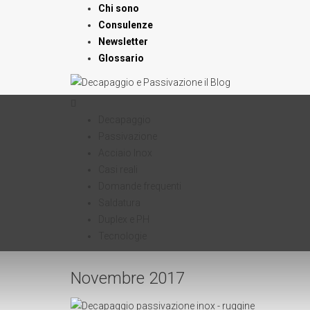
Chi sono
Consulenze
Newsletter
Glossario
Decapaggio
Passivazione
Acciaio Inox
Casi reali
Domande frequenti
Saldatura
Duplex e PH
Tecnologie
Novembre 2017