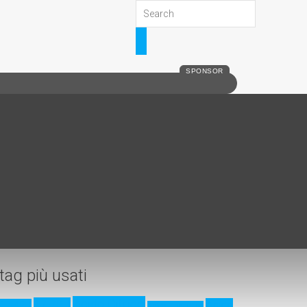
SPONSOR
tag più usati
Acido Citrico
17-7PH
Acido
17-4PH
Acido Fluoridrico