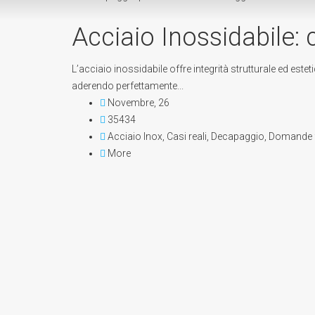
Acciaio Inossidabile: 
L’acciaio inossidabile offre integrità strutturale ed este
aderendo perfettamente...
Novembre, 26
35434
Acciaio Inox
,
Casi reali
,
Decapaggio
,
Domande f
More