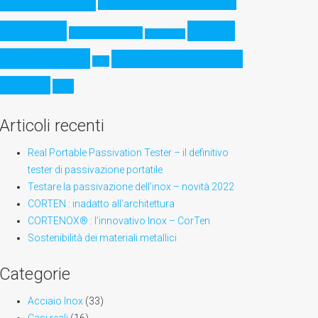
Resistenza meccanica
saldatura
Test di
Sensibilizzazione
Stampa 3D
passivazione
Zona Termicamente
XPS
Alterata
ZTA
Articoli recenti
Real Portable Passivation Tester – il definitivo
tester di passivazione portatile
Testare la passivazione dell’inox – novità 2022
CORTEN : inadatto all’architettura
CORTENOX® : l’innovativo Inox – CorTen
Sostenibilità dei materiali metallici
Categorie
Acciaio Inox
(33)