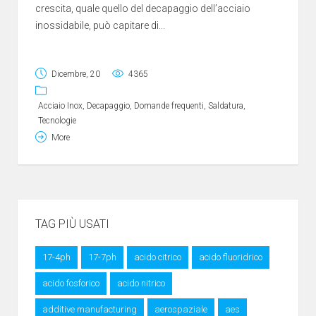
crescita, quale quello del decapaggio dell’acciaio
inossidabile, può capitare di...
Dicembre, 20
4365
Acciaio Inox
,
Decapaggio
,
Domande frequenti
,
Saldatura
,
Tecnologie
More
TAG PIÙ USATI
17-4ph
17-7ph
acido citrico
acido fluoridrico
acido fosforico
acido nitrico
additive manufacturing
aerospaziale
aes