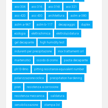
aisi 304
aisi 316
aisi 316l
aisi 321
aisi 420
aisi 430
architettura
astm a-380
astm a-967
astm b-117
decapaggio
duplex
ecologia
elettrochimica
elettrolucidatura
gel decapante
high humidity test
indurenti per precipitazione
inox trattamenti srl
martensitici
ossido di cromo
pasta decapante
ph13-8mo
pitting resistance equivalent number
polarizzazione ciclica
precipitation hardening
pren
resistenza a corrosione
resistenza meccanica
saldatura
sensibilizzazione
stampa 3d