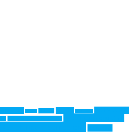
ASTM A-380
aisi 430
AISI 316L
aisi 420
aisi 321
Architettura
Inox Trattamenti SRL
Indurenti per Precipitazione
Test
Resistenza a corrosione
Resistenza