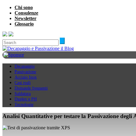
Chi sono
Consulenze
Newsletter
Glossario
Decapaggio
Passivazione
Acciaio Inox
Casi reali
Domande frequenti
Saldatura
Duplex e PH
Tecnologie
Analisi Quantitative per testare la Passivazione degli A