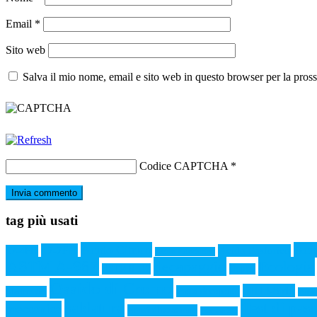
Email
*
Sito web
Salva il mio nome, email e sito web in questo browser per la pro
Codice CAPTCHA
*
tag più usati
Acido Citrico
Acid
17-7PH
Acido Fosforico
17-4PH
Acido Fluoridrico
ASTM A-967
decapaggio
Ecologia
ASTM B-117
Duplex
Ossido di Cromo
PH13-8Mo
Pasta decapante
Martensitici
Pitti
saldatura
Test di pas
meccanica
Sensibilizzazione
Stampa 3D