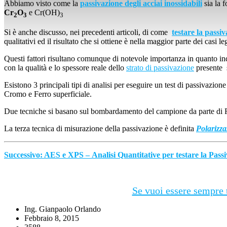
Abbiamo visto come la
passivazione degli acciai inossidabili
sia la 
Cr
O
e Cr(OH)
2
3
3
Si è anche discusso, nei precedenti articoli, di come
testare la passiv
qualitativi ed il risultato che si ottiene è nella maggior parte dei casi 
Questi fattori risultano comunque di notevole importanza in quanto inq
con la qualità e lo spessore reale dello
strato di passivazione
presente s
Esistono 3 principali tipi di analisi per eseguire un test di passivazione
Cromo e Ferro superficiale.
Due tecniche si basano sul bombardamento del campione da parte di 
La terza tecnica di misurazione della passivazione è definita
Polarizza
Successivo: AES e XPS – Analisi Quantitative per testare la Passi
Se vuoi essere sempre t
Ing. Gianpaolo Orlando
Febbraio 8, 2015