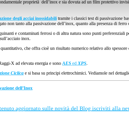
fondamentale proprietà dell’inox e sia dovuta ad un film protettivo invi
azione degli acciai inossidabili
tramite i classici test di passivazione b
legato non tanto alla passivazione dell’inox, quanto alla presenza di ferro o
uinanti e contaminati ferrosi o di altra natura sono punti preferenziali
ull’acciaio inox.
 quantitativo, che offra cioè un risultato numerico relativo allo spessore 
Raggi-X ad elevata energia e sono
AES
ed
XPS
.
zione Ciclica
e si basa su principi elettrochimici. Vediamole nel dettag
vazione dell’Inox
enuto aggiornato sulle novità del Blog iscriviti alla n