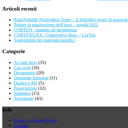
Articoli recenti
Real Portable Passivation Tester – il definitivo tester di passivaz
Testare la passivazione dell’inox – novità 2022
CORTEN : inadatto all’architettura
CORTENOX® : l’innovativo Inox – CorTen
Sostenibilità dei materiali metallici
Categorie
Acciaio Inox
(33)
Casi reali
(16)
Decapaggio
(20)
Domande frequenti
(11)
Duplex e PH
(5)
Passivazione
(32)
Saldatura
(15)
Tecnologie
(43)
Info
Privacy e Cookie Policy
Sponsor