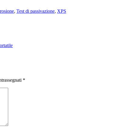
rrosione
,
Test di passivazione
,
XPS
ortatile
ntrassegnati
*